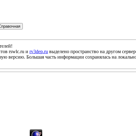
Справочная
телей!
тов rswlc.ru и
rv3dep.ru
выделено пространство на другом сервер
новую версию. Большая часть информации сохранялась на локаль