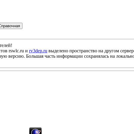
Справочная
телей!
тов rswlc.ru и
rv3dep.ru
выделено пространство на другом сервер
новую версию. Большая часть информации сохранялась на локаль